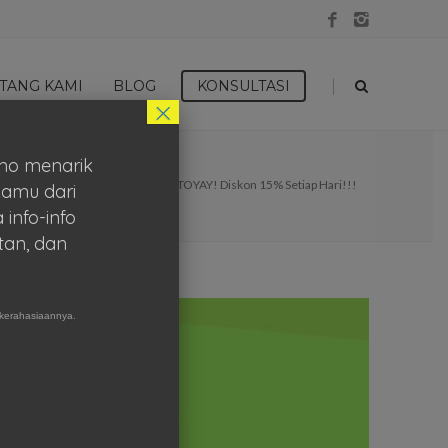
|
TANG KAMI
BLOG
KONSULTASI
×
mo menarik
Home
Promo
OKTOYAY! Diskon 15% Setiap Hari!!!
kamu dari
 info-info
tan, dan
kerahasiaannya.