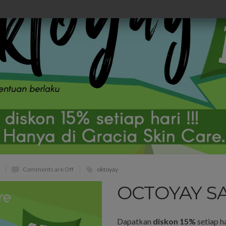
Comments are Off
oktoyay
OCTOYAY SA
Dapatkan
diskon 15%
setiap ha