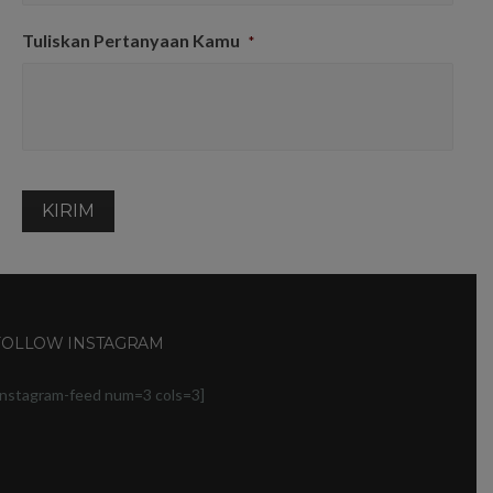
Tuliskan Pertanyaan Kamu
*
FOLLOW INSTAGRAM
instagram-feed num=3 cols=3]