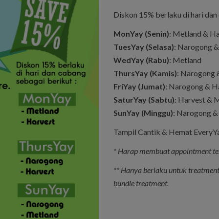
Diskon 15% berlaku di hari dan
MonYay (Senin)
: Metland & Ha
TuesYay (Selasa)
: Narogong &
WedYay (Rabu)
: Metland
ThursYay (Kamis)
: Narogong 
FriYay (Jumat)
: Narogong & H
SaturYay (Sabtu)
: Harvest & 
SunYay (Minggu)
: Narogong &
Tampil Cantik & Hemat EveryYa
* Harap membuat appointment ter
** Hanya berlaku untuk treatment
bundle treatment.