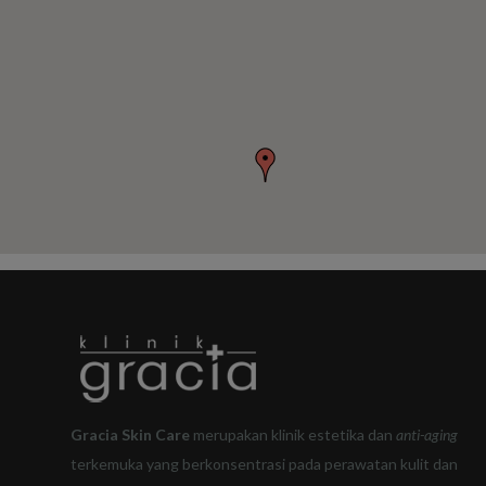
Gracia Skin Care
merupakan klinik estetika dan
anti-aging
terkemuka yang berkonsentrasi pada perawatan kulit dan