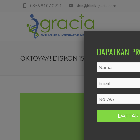
0856 9107 0911
skin@klinikgracia.com
DAPATKAN PR
OKTOYAY! DISKON 15% SETIAP HARI!!!