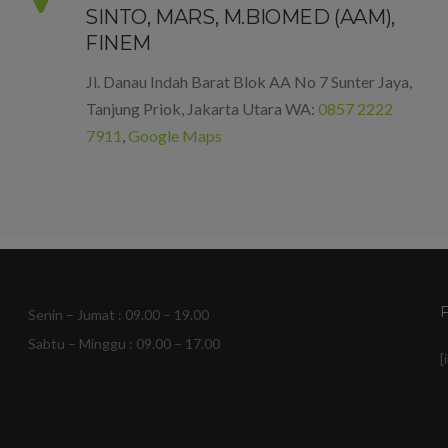
SINTO, MARS, M.BIOMED (AAM),
FINEM
Jl. Danau Indah Barat Blok AA No 7 Sunter Jaya,
Tanjung Priok, Jakarta Utara WA:
0857 2222
7911
,
Google Maps
Senin – Jumat : 09.00 – 19.00
Sabtu – Minggu : 09.00 – 17.00
[