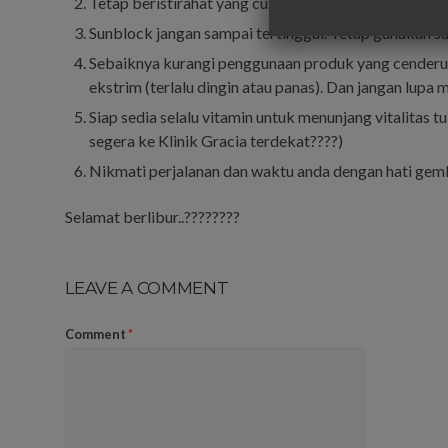
Tetap beristirahat yang cukup terutama saat istirah
Sunblock jangan sampai tertinggal. Tetap gunakan s
Sebaiknya kurangi penggunaan produk yang cenderung
ekstrim (terlalu dingin atau panas). Dan jangan lup
Siap sedia selalu vitamin untuk menunjang vitalitas 
segera ke Klinik Gracia terdekat????)
Nikmati perjalanan dan waktu anda dengan hati gem
Selamat berlibur..????????
LEAVE A COMMENT
Comment
*