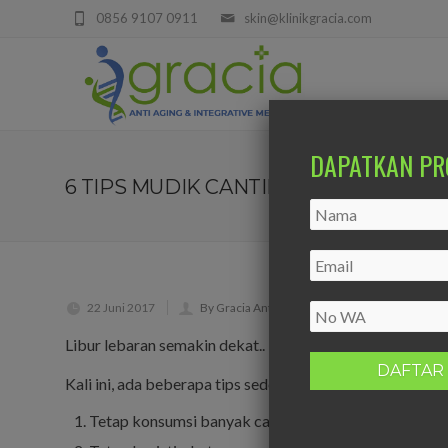
0856 9107 0911
skin@klinikgracia.com
DAPATKAN PR
6 TIPS MUDIK CANTIK DAN SEHAT
22 Juni 2017
By Gracia Anti Aging & Integrative Medicine
Libur lebaran semakin dekat.. Beberapa dari Gracia love
Kali ini, ada beberapa tips sederhana agar Gracia lovers
Tetap konsumsi banyak cairan terutama air putih setiap