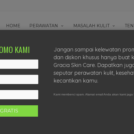
HOME
PERAWATAN
MASALAH KULIT
TEN
OMO KAMI
Jangan sampai kelewatan pro
dan diskon khusus hanya buat 
Gracia Skin Care. Dapatkan juga
seputar perawatan kulit, keseha
kecantikan kamu.
No comments yet
cantik
,
lebaran
,
mudik
,
sehat
Kami membenci spam. Alamat email Anda akan kami jaga 
rs sudah mulai bersiap-siap untuk mudik kembali ke kota asal?
 bisa tetap mudik cantik dan sehat????
 hari kurang lebih sekitar 2 liter ya per harinya.