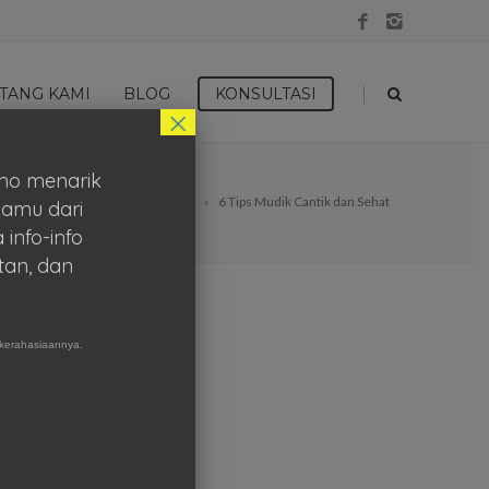
|
TANG KAMI
BLOG
KONSULTASI
×
mo menarik
Home
Tips Kecantikan
6 Tips Mudik Cantik dan Sehat
kamu dari
 info-info
tan, dan
kerahasiaannya.