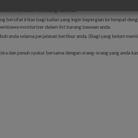
at malam.
unblockmu untuk melindungi kulitmu.
 bersifat iritan bagi kalian yang ingin bepergian ke tempat den
a membawa moisturizer dalam list barang bawaan anda.
tubuh anda selama perjalanan berlibur anda. (Bagi yang belum memi
bira dan penuh syukur bersama dengan orang-orang yang anda kasi