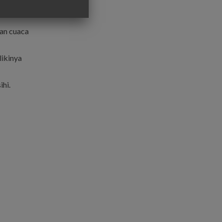
gan cuaca
likinya
hi.