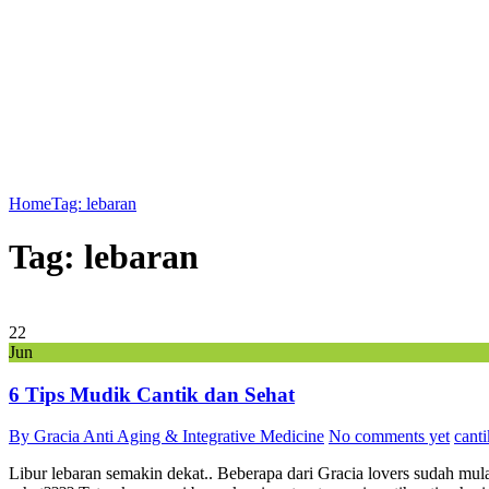
Home
Tag: lebaran
Tag: lebaran
22
Jun
6 Tips Mudik Cantik dan Sehat
By Gracia Anti Aging & Integrative Medicine
No comments yet
canti
Libur lebaran semakin dekat.. Beberapa dari Gracia lovers sudah mulai