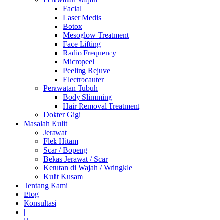
Facial
Laser Medis
Botox
Mesoglow Treatment
Face Lifting
Radio Frequency
Micropeel
Peeling Rejuve
Electrocauter
Perawatan Tubuh
Body Slimming
Hair Removal Treatment
Dokter Gigi
Masalah Kulit
Jerawat
Flek Hitam
Scar / Bopeng
Bekas Jerawat / Scar
Kerutan di Wajah / Wringkle
Kulit Kusam
Tentang Kami
Blog
Konsultasi
|