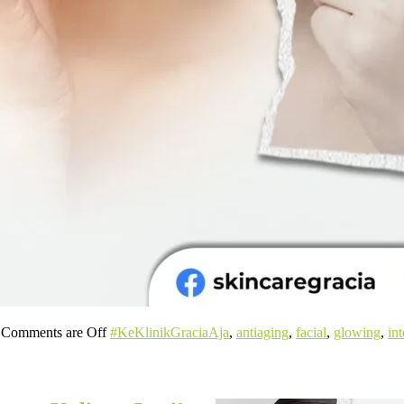
Comments are Off
#KeKlinikGraciaAja
,
antiaging
,
facial
,
glowing
,
in