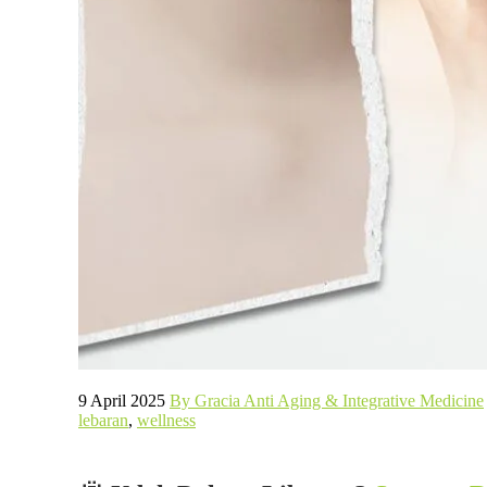
9 April 2025
By Gracia Anti Aging & Integrative Medicine
lebaran
,
wellness