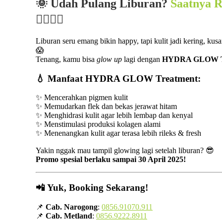
🌞 Udah Pulang Liburan?
Saatnya R
💆🏻‍♀️✨
Liburan seru emang bikin happy, tapi kulit jadi kering, ku
😱
Tenang, kamu bisa
glow up
lagi dengan
HYDRA GLOW T
💧 Manfaat HYDRA GLOW Treatment:
✨ Mencerahkan pigmen kulit
✨ Memudarkan flek dan bekas jerawat hitam
✨ Menghidrasi kulit agar lebih lembap dan kenyal
✨ Menstimulasi produksi kolagen alami
✨ Menenangkan kulit agar terasa lebih rileks & fresh
Yakin nggak mau tampil glowing lagi setelah liburan? 😎
Promo spesial berlaku sampai 30 April 2025!
📲 Yuk, Booking Sekarang!
📌
Cab. Narogong
:
0856.91070.911
📌
Cab. Metland
:
0856.9222.8911