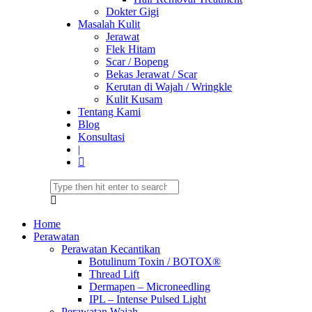
Dokter Gigi
Masalah Kulit
Jerawat
Flek Hitam
Scar / Bopeng
Bekas Jerawat / Scar
Kerutan di Wajah / Wringkle
Kulit Kusam
Tentang Kami
Blog
Konsultasi
|
Home
Perawatan
Perawatan Kecantikan
Botulinum Toxin / BOTOX®
Thread Lift
Dermapen – Microneedling
IPL – Intense Pulsed Light
Perawatan Wajah