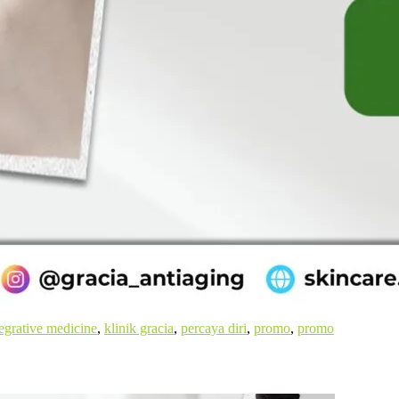
tegrative medicine
,
klinik gracia
,
percaya diri
,
promo
,
promo