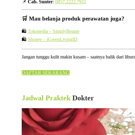
📌
Cab. Sunter
:
0857.2222.7911
🛒 Mau belanja produk perawatan juga?
🛍
Tokopedia – SimplyBeaute
🛍
Shopee – iGreenLivingID
Jangan tunggu kulit makin kusam – saatnya balik dari lib
DAFTAR SEKARANG
Jadwal Praktek
Dokter