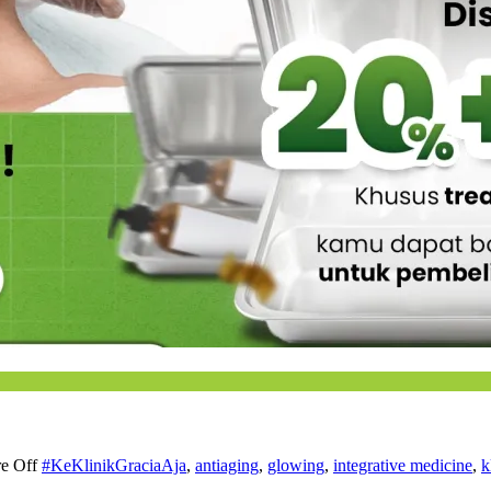
e Off
#KeKlinikGraciaAja
,
antiaging
,
glowing
,
integrative medicine
,
k