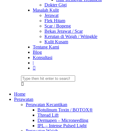
Dokter Gigi
Masalah Kulit
Jerawat
Flek Hitam
Scar / Bopeng
Bekas Jerawat / Scar
Kerutan di Wajah / Wringkle
Kulit Kusam
Tentang Kami
Blog
Konsultasi
|
Home
Perawatan
Perawatan Kecantikan
Botulinum Toxin / BOTOX®
Thread Lift
Dermapen – Microneedling
IPL – Intense Pulsed Light
Perawatan Wajah