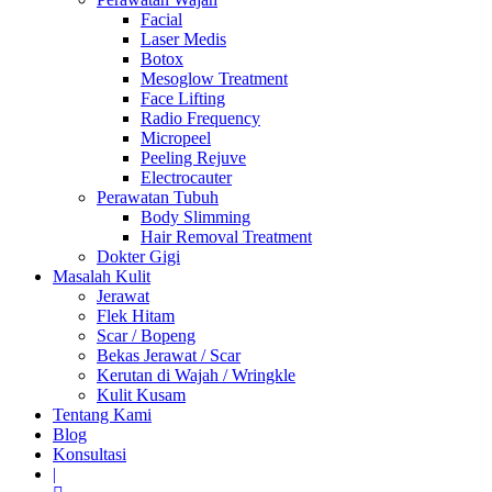
Facial
Laser Medis
Botox
Mesoglow Treatment
Face Lifting
Radio Frequency
Micropeel
Peeling Rejuve
Electrocauter
Perawatan Tubuh
Body Slimming
Hair Removal Treatment
Dokter Gigi
Masalah Kulit
Jerawat
Flek Hitam
Scar / Bopeng
Bekas Jerawat / Scar
Kerutan di Wajah / Wringkle
Kulit Kusam
Tentang Kami
Blog
Konsultasi
|