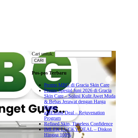
Cari untuk:
Pos-pos Terbaru
Promo MBG di Gracia Skin Care
Promo Spesial Juni 2026 di Gracia
Skin Care – Solusi Kulit Awet Muda
& Bebas Jerawat dengan Harga
Hemat
aMEIzing Deal – Rejuvenation
Program
Refined Skin, Timeless Confidence
IMLEK LUCKY DEAL – Diskon
Hingga 100%