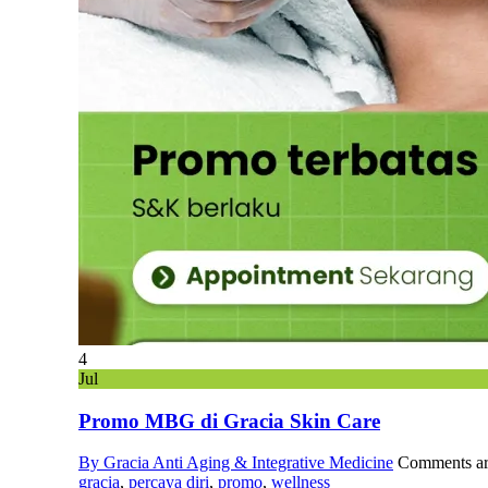
4
Jul
Promo MBG di Gracia Skin Care
By Gracia Anti Aging & Integrative Medicine
Comments ar
gracia
,
percaya diri
,
promo
,
wellness