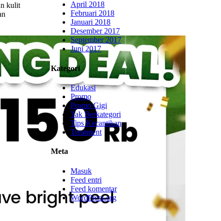
April 2018
n kulit
Februari 2018
an
Januari 2018
Desember 2017
September 2017
Juni 2017
Kategori
Edukasi
Promo
Promo Gigi
Tak Berkategori
Tips Kecantikan
Treatment
Meta
Masuk
Feed entri
Feed komentar
WordPress.org