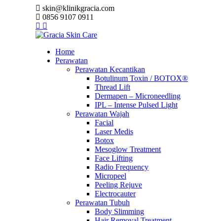
skin@klinikgracia.com
0856 9107 0911
Home
Perawatan
Perawatan Kecantikan
Botulinum Toxin / BOTOX®
Thread Lift
Dermapen – Microneedling
IPL – Intense Pulsed Light
Perawatan Wajah
Facial
Laser Medis
Botox
Mesoglow Treatment
Face Lifting
Radio Frequency
Micropeel
Peeling Rejuve
Electrocauter
Perawatan Tubuh
Body Slimming
Hair Removal Treatment