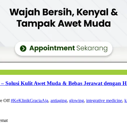
e – Solusi Kulit Awet Muda & Bebas Jerawat dengan 
e Off
#KeKlinikGraciaAja
,
antiaging
,
glowing
,
integrative medicine
,
k
emat