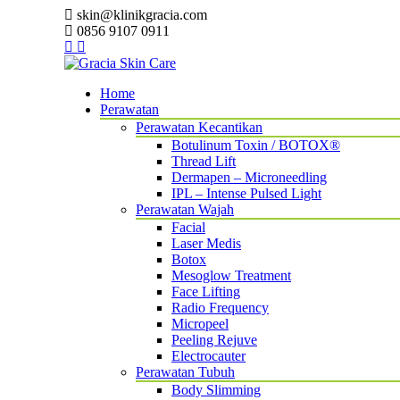
skin@klinikgracia.com
0856 9107 0911
Home
Perawatan
Perawatan Kecantikan
Botulinum Toxin / BOTOX®
Thread Lift
Dermapen – Microneedling
IPL – Intense Pulsed Light
Perawatan Wajah
Facial
Laser Medis
Botox
Mesoglow Treatment
Face Lifting
Radio Frequency
Micropeel
Peeling Rejuve
Electrocauter
Perawatan Tubuh
Body Slimming