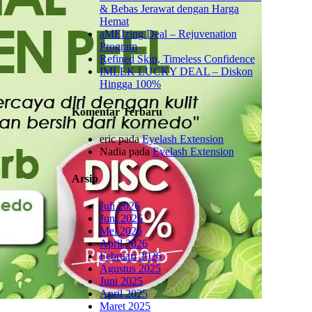
& Bebas Jerawat dengan Harga
Hemat
aMEIzing Deal – Rejuvenation
Program
Refined Skin, Timeless Confidence
IMLEK LUCKY DEAL – Diskon
Hingga 100%
Komentar Terbaru
eric
pada
Eyelash Extension
Nadia
pada
Eyelash Extension
Arsip
Juli 2026
Juni 2026
Mei 2026
April 2026
Februari 2026
Agustus 2025
Juni 2025
April 2025
Maret 2025