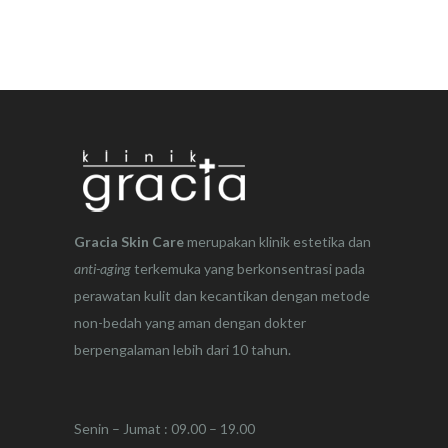
Gracia Skin Care
merupakan klinik estetika dan
anti-aging
terkemuka yang berkonsentrasi pada
perawatan kulit dan kecantikan dengan metode
non-bedah yang aman dengan dokter
berpengalaman lebih dari 10 tahun.
Senin – Jumat : 09.00 – 19.00