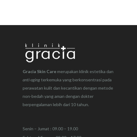
Gracia Skin Care
merupakan klinik estetika dan
anti-aging
terkemuka yang berkonsentrasi pada
perawatan kulit dan kecantikan dengan metode
non-bedah yang aman dengan dokter
berpengalaman lebih dari 10 tahun.
Senin – Jumat : 09.00 – 19.00