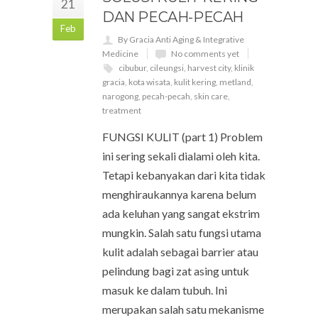
21
DAN PECAH-PECAH
Feb
By Gracia Anti Aging & Integrative
Medicine
No comments yet
cibubur
,
cileungsi
,
harvest city
,
klinik
gracia
,
kota wisata
,
kulit kering
,
metland
,
narogong
,
pecah-pecah
,
skin care
,
treatment
FUNGSI KULIT (part 1) Problem
ini sering sekali dialami oleh kita.
Tetapi kebanyakan dari kita tidak
menghiraukannya karena belum
ada keluhan yang sangat ekstrim
mungkin. Salah satu fungsi utama
kulit adalah sebagai barrier atau
pelindung bagi zat asing untuk
masuk ke dalam tubuh. Ini
merupakan salah satu mekanisme