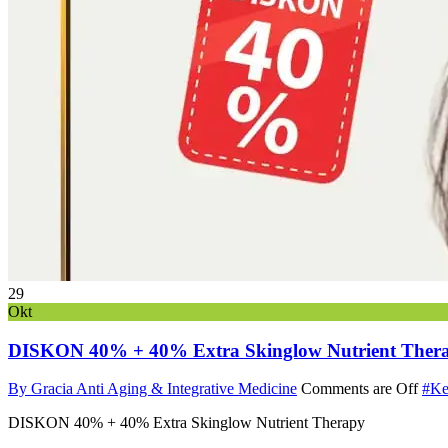
29
Okt
DISKON 40% + 40% Extra Skinglow Nutrient Ther
By Gracia Anti Aging & Integrative Medicine
Comments are Off
#Ke
DISKON 40% + 40% Extra Skinglow Nutrient Therapy