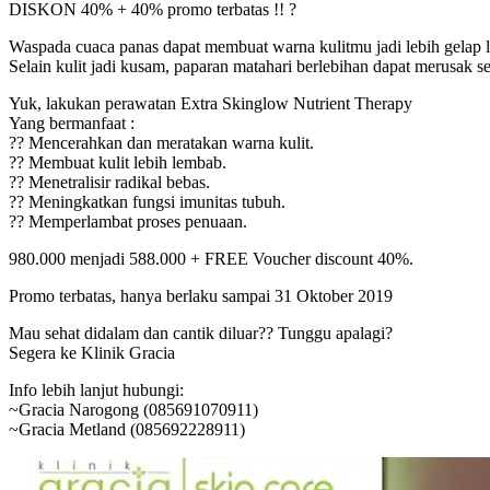
DISKON 40% + 40% promo terbatas !! ?
Waspada cuaca panas dapat membuat warna kulitmu jadi lebih gelap l
Selain kulit jadi kusam, paparan matahari berlebihan dapat merusak s
Yuk, lakukan perawatan Extra Skinglow Nutrient Therapy
Yang bermanfaat :
?? Mencerahkan dan meratakan warna kulit.
?? Membuat kulit lebih lembab.
?? Menetralisir radikal bebas.
?? Meningkatkan fungsi imunitas tubuh.
?? Memperlambat proses penuaan.
980.000 menjadi 588.000 + FREE Voucher discount 40%.
Promo terbatas, hanya berlaku sampai 31 Oktober 2019
Mau sehat didalam dan cantik diluar?? Tunggu apalagi?
Segera ke Klinik Gracia
Info lebih lanjut hubungi:
~Gracia Narogong (085691070911)
~Gracia Metland (085692228911)