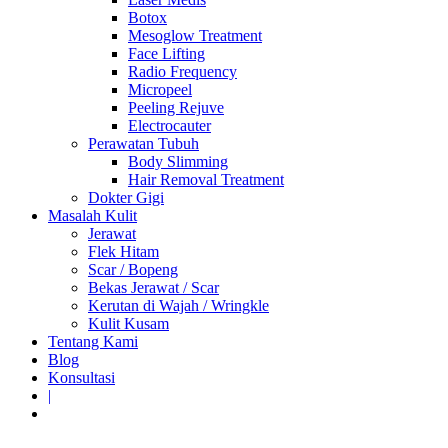
Botox
Mesoglow Treatment
Face Lifting
Radio Frequency
Micropeel
Peeling Rejuve
Electrocauter
Perawatan Tubuh
Body Slimming
Hair Removal Treatment
Dokter Gigi
Masalah Kulit
Jerawat
Flek Hitam
Scar / Bopeng
Bekas Jerawat / Scar
Kerutan di Wajah / Wringkle
Kulit Kusam
Tentang Kami
Blog
Konsultasi
|