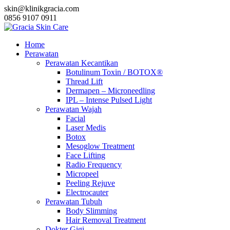
skin@klinikgracia.com
0856 9107 0911
Home
Perawatan
Perawatan Kecantikan
Botulinum Toxin / BOTOX®
Thread Lift
Dermapen – Microneedling
IPL – Intense Pulsed Light
Perawatan Wajah
Facial
Laser Medis
Botox
Mesoglow Treatment
Face Lifting
Radio Frequency
Micropeel
Peeling Rejuve
Electrocauter
Perawatan Tubuh
Body Slimming
Hair Removal Treatment
Dokter Gigi