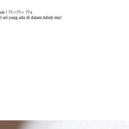
oh ! ??->??-> ??‍♀
el sel yang ada di dalam tubuh mu!