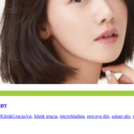
apy
KlinikGraciaAja
,
klinik gracia
,
microblading
,
percaya diri
,
sulam alis
,