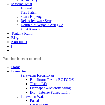
Masalah Kulit
Jerawat
Flek Hitam
Scar / Bopeng
Bekas Jerawat / Scar
Kerutan di Wajah / Wringkle
Kulit Kusam
Tentang Kami
Blog
Konsultasi
|
Home
Perawatan
Perawatan Kecantikan
Botulinum Toxin / BOTOX®
Thread Lift
Dermapen – Microneedling
IPL – Intense Pulsed Light
Perawatan Wajah
Facial
Laser Medis