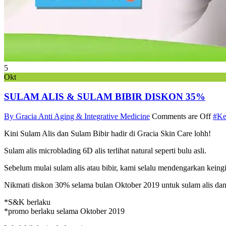
5
Okt
SULAM ALIS & SULAM BIBIR DISKON 35%
By Gracia Anti Aging & Integrative Medicine
Comments are Off
#Ke
Kini Sulam Alis dan Sulam Bibir hadir di Gracia Skin Care lohh!
Sulam alis microblading 6D alis terlihat natural seperti bulu asli.
Sebelum mulai sulam alis atau bibir, kami selalu mendengarkan keing
Nikmati diskon 30% selama bulan Oktober 2019 untuk sulam alis dan 
*S&K berlaku
*promo berlaku selama Oktober 2019