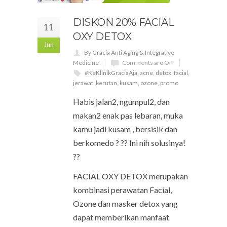
DISKON 20% FACIAL
11
OXY DETOX
Jun
By Gracia Anti Aging & Integrative
Medicine
Comments are Off
#KeKlinikGraciaAja
,
acne
,
detox
,
facial
,
jerawat
,
kerutan
,
kusam
,
ozone
,
promo
Habis jalan2, ngumpul2, dan
makan2 enak pas lebaran, muka
kamu jadi kusam , bersisik dan
berkomedo ? ?? Ini nih solusinya!
??
FACIAL OXY DETOX merupakan
kombinasi perawatan Facial,
Ozone dan masker detox yang
dapat memberikan manfaat