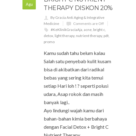
Agu
THERAPY DISKON 20%
By Gracia Anti Aging & Integrative
Medicine
Comments are Off
#KeKlinikGraciaAja
,
acne
,
bright c
,
detox
,
light therapy
,
nutrient therapy
,
pdt
,
promo
Kamu sudah tahu belum kalau
Salah satu penyebab kulit kusam
bisa di akibatkan dari radikal
bebas yang sering kita temui
setiap Hari loh ! ? seperti polusi
udara, Asap rokok dan masih
banyak lagi..
Ayo lindungi wajah kamu dari
bahan-bahan kimia berbahaya
dengan Facial Detox + Bright C
Nutrient Therapy