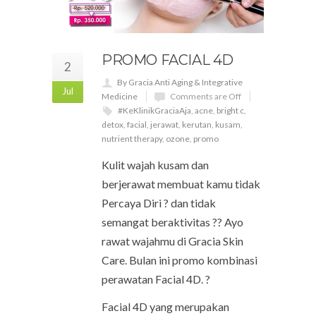
PROMO FACIAL 4D
2
By Gracia Anti Aging & Integrative
Jul
Medicine
Comments are Off
#KeKlinikGraciaAja
,
acne
,
bright c
,
detox
,
facial
,
jerawat
,
kerutan
,
kusam
,
nutrient therapy
,
ozone
,
promo
Kulit wajah kusam dan
berjerawat membuat kamu tidak
Percaya Diri ? dan tidak
semangat beraktivitas ?? Ayo
rawat wajahmu di Gracia Skin
Care. Bulan ini promo kombinasi
perawatan Facial 4D. ?
Facial 4D yang merupakan