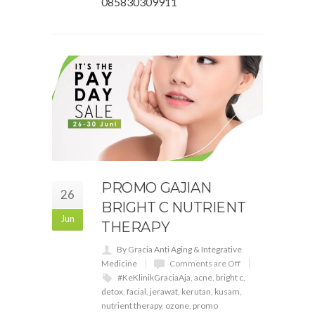
085830309911
PROMO GAJIAN
26
BRIGHT C NUTRIENT
Jun
THERAPY
By Gracia Anti Aging & Integrative
Medicine
Comments are Off
#KeKlinikGraciaAja
,
acne
,
bright c
,
detox
,
facial
,
jerawat
,
kerutan
,
kusam
,
nutrient therapy
,
ozone
,
promo