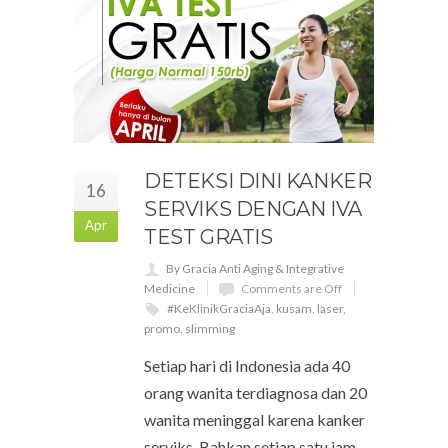
DETEKSI DINI KANKER
16
SERVIKS DENGAN IVA
Apr
TEST GRATIS
By Gracia Anti Aging & Integrative
Medicine
Comments are Off
#KeKlinikGraciaAja
,
kusam
,
laser
,
promo
,
slimming
Setiap hari di Indonesia ada 40
orang wanita terdiagnosa dan 20
wanita meninggal karena kanker
serviks. Bahkan setiap satu jam,