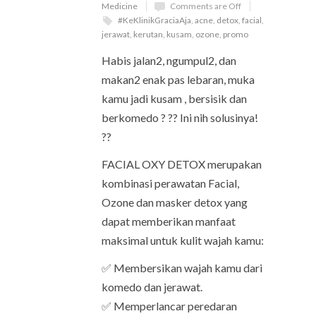
Medicine
Comments are Off
#KeKlinikGraciaAja
,
acne
,
detox
,
facial
,
jerawat
,
kerutan
,
kusam
,
ozone
,
promo
Habis jalan2, ngumpul2, dan
makan2 enak pas lebaran, muka
kamu jadi kusam , bersisik dan
berkomedo ? ?? Ini nih solusinya!
??
FACIAL OXY DETOX merupakan
kombinasi perawatan Facial,
Ozone dan masker detox yang
dapat memberikan manfaat
maksimal untuk kulit wajah kamu:
✅ Membersikan wajah kamu dari
komedo dan jerawat.
✅ Memperlancar peredaran