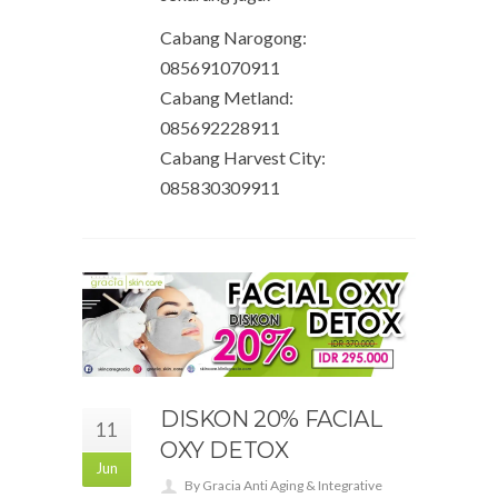
Cabang Narogong:
085691070911
Cabang Metland:
085692228911
Cabang Harvest City:
085830309911
DISKON 20% FACIAL
11
OXY DETOX
Jun
By Gracia Anti Aging & Integrative