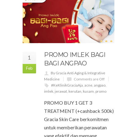
PROMO IMLEK BAGI
1
BAGI ANGPAO
Feb
By Gracia Anti Aging & Integrative
Medicine
Comments are Off
#KeKlinikGraciaAja
,
acne
,
angpao
,
imlek
,
jerawat
,
kerutan
,
kusam
,
promo
PROMO BUY 1 GET 3
TREATMENT (+cashback 500k)
Gracia Skin Care berkomitmen
untuk memberikan perawatan
yang efektif dan memang