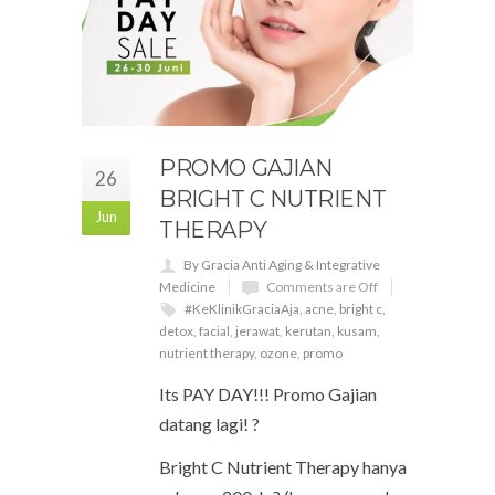
PROMO GAJIAN
26
BRIGHT C NUTRIENT
Jun
THERAPY
By Gracia Anti Aging & Integrative
Medicine
Comments are Off
#KeKlinikGraciaAja
,
acne
,
bright c
,
detox
,
facial
,
jerawat
,
kerutan
,
kusam
,
nutrient therapy
,
ozone
,
promo
Its PAY DAY!!! Promo Gajian
datang lagi! ?
Bright C Nutrient Therapy hanya