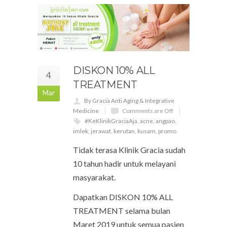
DISKON 10% ALL
4
TREATMENT
Mar
By Gracia Anti Aging & Integrative
Medicine
Comments are Off
#KeKlinikGraciaAja
,
acne
,
angpao
,
imlek
,
jerawat
,
kerutan
,
kusam
,
promo
Tidak terasa Klinik Gracia sudah
10 tahun hadir untuk melayani
masyarakat.
Dapatkan DISKON 10% ALL
TREATMENT selama bulan
Maret 2019 untuk semua pasien