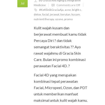
By Gracia Anti Aging & Integrative
Jul
Medicine
Comments are Off
#KeKlinikGraciaAja
,
acne
,
bright c
,
detox
,
facial
,
jerawat
,
kerutan
,
kusam
,
nutrient therapy
,
ozone
,
promo
Kulit wajah kusam dan
berjerawat membuat kamu tidak
Percaya Diri ? dan tidak
semangat beraktivitas ?? Ayo
rawat wajahmu di Gracia Skin
Care. Bulan ini promo kombinasi
perawatan Facial 4D. ?
Facial 4D yang merupakan
kombinasi tepat perawatan
Facial, Micropeel, Ozon, dan PDT
untuk memberikan manfaat
maksimal untuk kulit wajah kamu.