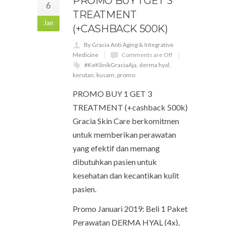
PROMO BUY 1 GET 3
6
TREATMENT
Jan
(+CASHBACK 500K)
By Gracia Anti Aging & Integrative
Medicine
Comments are Off
#KeKlinikGraciaAja
,
derma hyal
,
kerutan
,
kusam
,
promo
PROMO BUY 1 GET 3
TREATMENT (+cashback 500k)
Gracia Skin Care berkomitmen
untuk memberikan perawatan
yang efektif dan memang
dibutuhkan pasien untuk
kesehatan dan kecantikan kulit
pasien.
Promo Januari 2019: Beli 1 Paket
Perawatan DERMA HYAL (4x),