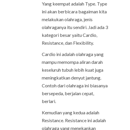
Yang keempat adalah Type. Type
ini akan berbicara bagaiman kita
melakukan olahraga, jenis
olahraganya itu sendiri. Jadi ada 3
kategori besar yaitu Cardio,
Resistance, dan Flexibility.
Cardio ini adalah olahraga yang
mampu memompa aliran darah
keseluruh tubuh lebih kuat juga
meningkatkan denyut jantung.
Contoh dari olahraga ini biasanya
bersepeda, berjalan cepat,
berlari.
Kemudian yang kedua adalah
Resistance. Resistance ini adalah
olahraga yang menekankan