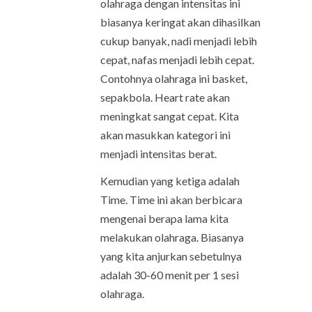
olahraga dengan intensitas ini
biasanya keringat akan dihasilkan
cukup banyak, nadi menjadi lebih
cepat, nafas menjadi lebih cepat.
Contohnya olahraga ini basket,
sepakbola. Heart rate akan
meningkat sangat cepat. Kita
akan masukkan kategori ini
menjadi intensitas berat.
Kemudian yang ketiga adalah
Time. Time ini akan berbicara
mengenai berapa lama kita
melakukan olahraga. Biasanya
yang kita anjurkan sebetulnya
adalah 30-60 menit per 1 sesi
olahraga.