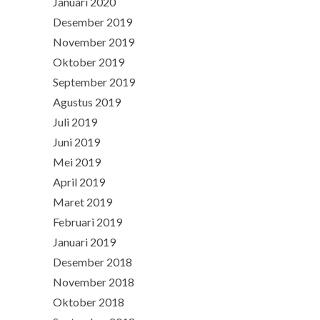
Januari 2020
Desember 2019
November 2019
Oktober 2019
September 2019
Agustus 2019
Juli 2019
Juni 2019
Mei 2019
April 2019
Maret 2019
Februari 2019
Januari 2019
Desember 2018
November 2018
Oktober 2018