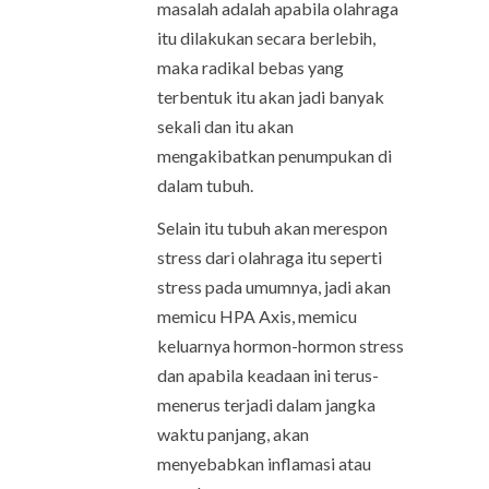
masalah adalah apabila olahraga
itu dilakukan secara berlebih,
maka radikal bebas yang
terbentuk itu akan jadi banyak
sekali dan itu akan
mengakibatkan penumpukan di
dalam tubuh.
Selain itu tubuh akan merespon
stress dari olahraga itu seperti
stress pada umumnya, jadi akan
memicu HPA Axis, memicu
keluarnya hormon-hormon stress
dan apabila keadaan ini terus-
menerus terjadi dalam jangka
waktu panjang, akan
menyebabkan inflamasi atau